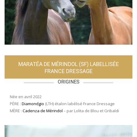
MARATÉA DE MÉRINDOL (SF) LABELLISÉE
FRANCE DRESSAGE
ORIGINES
Née en avril 2022
PÈRE :
Diamondgio
(LTH) étalon labélisé France Dressage
MÈRE :
Cadenza de Mérindol
– par Lolita de Blou et Gribaldi